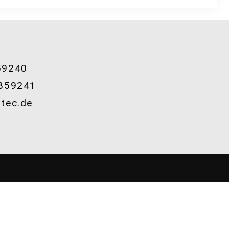
59240
859241
tec.de