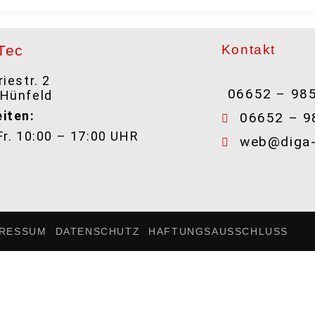
Tec
Kontakt
iestr. 2
06652 – 98
 Hünfeld
iten:
06652 – 9
Fr. 10:00 – 17:00 UHR
web@diga-
PRESSUM
DATENSCHUTZ
HAFTUNGSAUSSCHLUSS