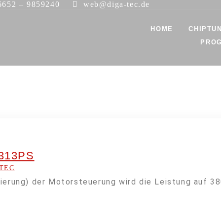
652 – 9859240
web@diga-tec.de
HOME
CHIPTU
PRO
 313PS
TEC
mierung) der Motorsteuerung wird die Leistung auf